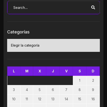
Categorías
Categorías
L
M
X
J
V
S
D
1
2
3
4
5
6
7
8
9
10
11
12
13
14
15
16