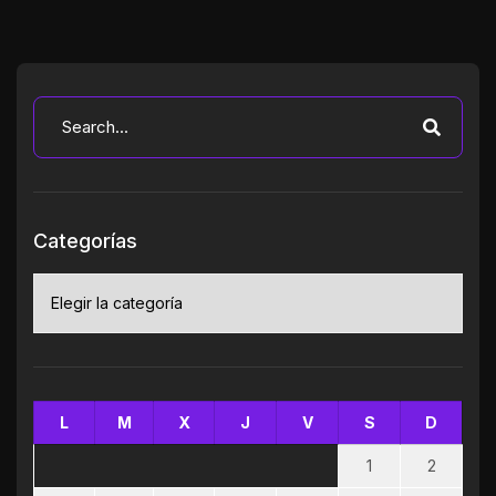
Categorías
Categorías
L
M
X
J
V
S
D
1
2