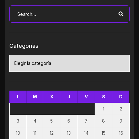
Categorías
Categorías
L
M
X
J
V
S
D
1
2
3
4
5
6
7
8
9
10
11
12
13
14
15
16