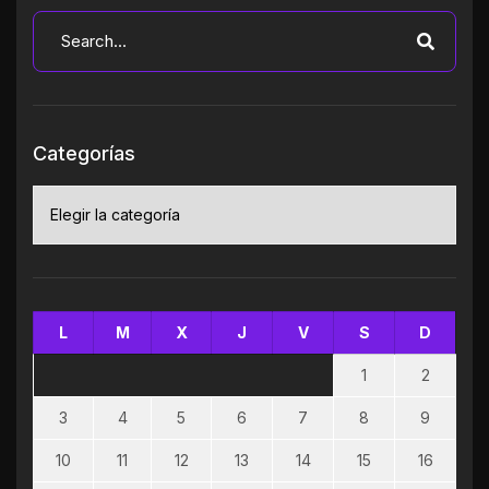
Categorías
Categorías
L
M
X
J
V
S
D
1
2
3
4
5
6
7
8
9
10
11
12
13
14
15
16