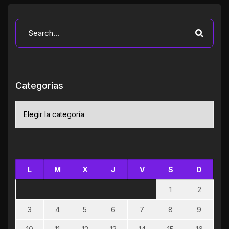
Categorías
Categorías
L
M
X
J
V
S
D
1
2
3
4
5
6
7
8
9