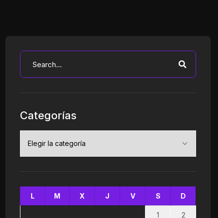
Categorías
Categorías
L
M
X
J
V
S
D
1
2