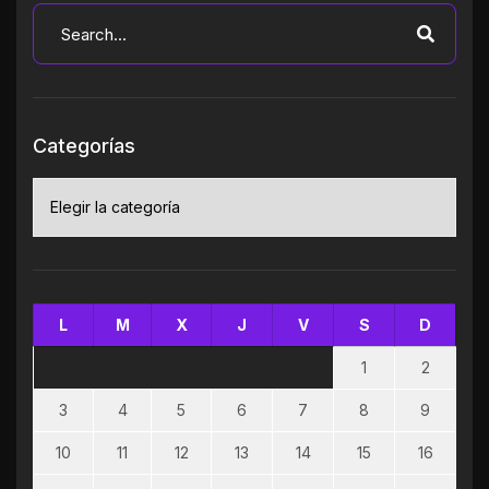
Categorías
Categorías
L
M
X
J
V
S
D
1
2
3
4
5
6
7
8
9
10
11
12
13
14
15
16