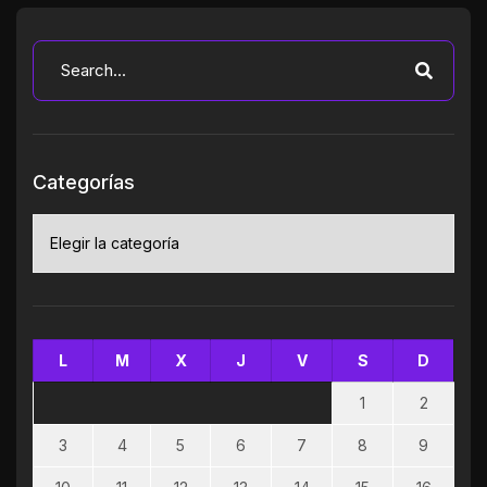
Categorías
Categorías
L
M
X
J
V
S
D
1
2
3
4
5
6
7
8
9