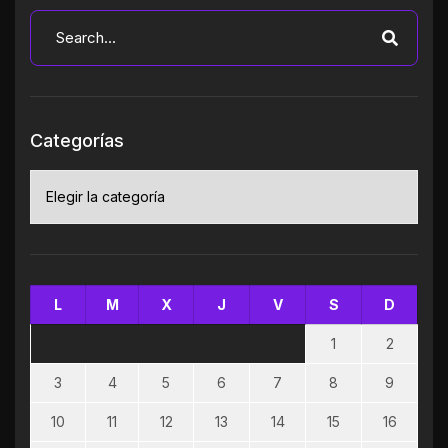
Categorías
Categorías
L
M
X
J
V
S
D
1
2
3
4
5
6
7
8
9
10
11
12
13
14
15
16