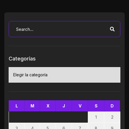
Categorías
Categorías
L
M
X
J
V
S
D
1
2
3
4
5
6
7
8
9