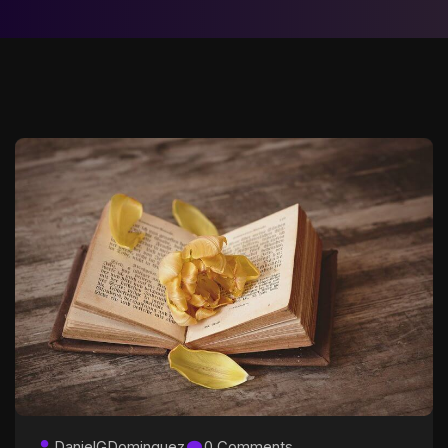
DanielGDominguez
0 Comments