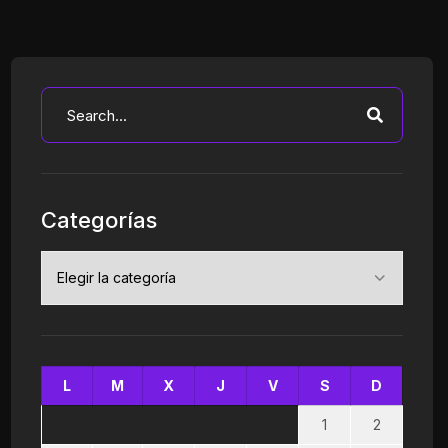
Categorías
Categorías
L
M
X
J
V
S
D
1
2