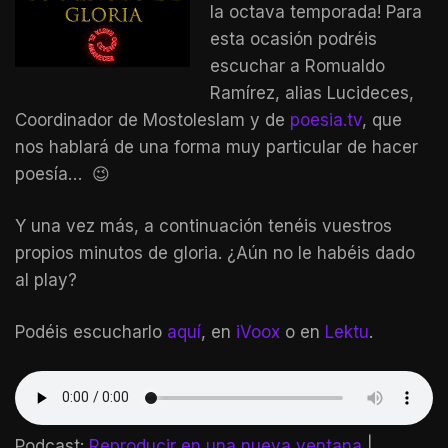
la octava temporada! Para
esta ocasión podréis
escuchar a Romualdo
Ramírez, alias Lucideces,
Coordinador de Mostoleslam y de
poesia.tv
, que
nos hablará de una forma muy particular de hacer
poesía… 😉
Y una vez más, a continuación tenéis vuestros
propios minutos de gloria. ¿Aún no le habéis dado
al play?
Podéis escucharlo
aquí
, en
iVoox
o en
Lektu
.
Podcast:
Reproducir en una nueva ventana
|