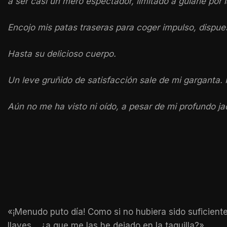
a ser casi un mero espectador, limitado a guiarle por 
Encojo mis patas traseras para coger impulso, dispue
Hasta su delicioso cuerpo.
Un leve gruñido de satisfacción sale de mi garganta
Aún no me ha visto ni oído, a pesar de mi profundo ja
«¡Menudo puto día! Como si no hubiera sido suficient
llaves… ¿a que me las he dejado en la taquilla?»