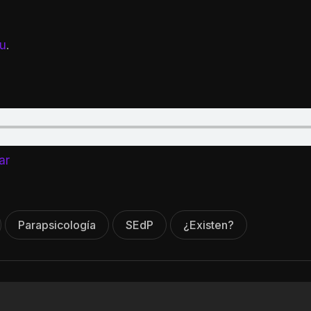
tu
.
ar
Parapsicología
SEdP
¿existen?