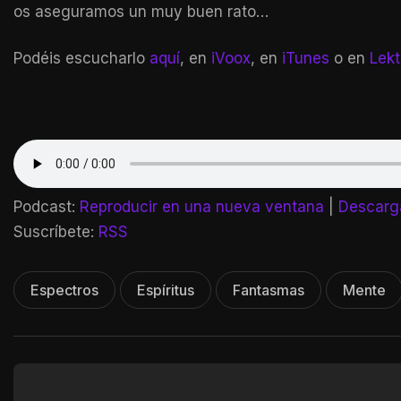
os aseguramos un muy buen rato…
Podéis escucharlo
aquí
, en
iVoox
, en
iTunes
o en
Lek
Podcast:
Reproducir en una nueva ventana
|
Descarg
Suscríbete:
RSS
Espectros
Espíritus
Fantasmas
Mente