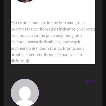
DanielGDominguez
Eso es precisamente lo que buscamos, que
nosotros los escritores (nos incluímos en el bote)
seamos cada vez un poco mejores, y ¡eso
siempre!, nunca desistáis, hay que seguir
escribiendo grandes historias. Pronto, muy
pronto la tendréis disponible para vuestro
disfrute. 😀
Reply