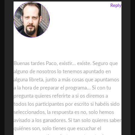
Reply
DanielGDominguez
Buenas tardes Paco, existir… existe. Seguro que
alguno de nosotros lo tenemos apuntado en
alguna libreta, junto a más cosas que apuntamos
a la hora de preparar el programa… Si con tu
pregunta quieres referirte a si os diremos a
todos los participantes por escrito si habéis sido
seleccionados, la respuesta es no, solo hemos
avisado a los ganadores. Si tan solo quieres saber
quiénes son, solo tienes que escuchar el