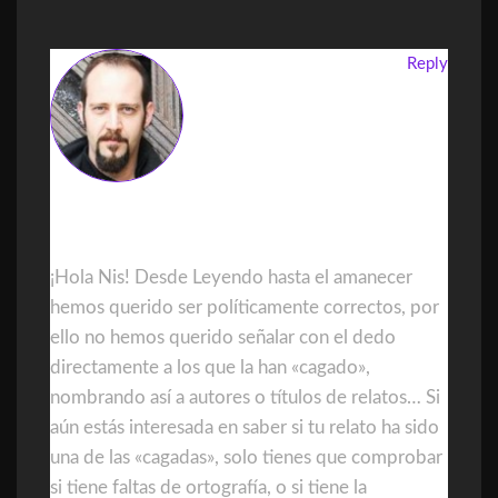
Reply
DanielGDominguez
¡Hola Nis! Desde Leyendo hasta el amanecer
hemos querido ser políticamente correctos, por
ello no hemos querido señalar con el dedo
directamente a los que la han «cagado»,
nombrando así a autores o títulos de relatos… Si
aún estás interesada en saber si tu relato ha sido
una de las «cagadas», solo tienes que comprobar
si tiene faltas de ortografía, o si tiene la