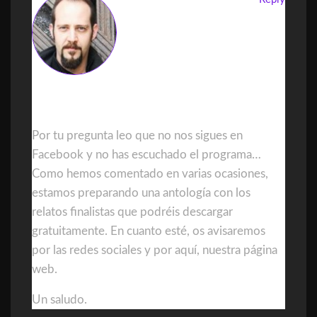
DanielGDominguez
Por tu pregunta leo que no nos sigues en
Facebook y no has escuchado el programa…
Como hemos comentado en varias ocasiones,
estamos preparando una antología con los
relatos finalistas que podréis descargar
gratuitamente. En cuanto esté, os avisaremos
por las redes sociales y por aquí, nuestra página
web.
Un saludo.