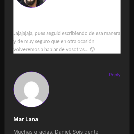
DanielGDominguez
Jajajajaja, pues seguid escribiendo de esa manera
y de muy seguro que en otra ocasión
volveremos a hablar de vosotras… 😛
Reply
Mar Lana
Muchas gracias, Daniel. Sois gente