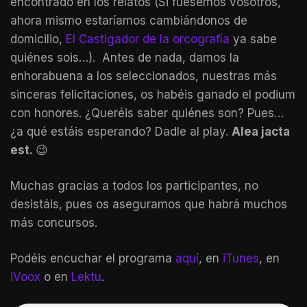
encontrado en los relatos (Si fuésemos vosotros,
ahora mismo estaríamos cambiándonos de
domicilio,
El Castigador de la orcografía
ya sabe
quiénes sois…). Antes de nada, damos la
enhorabuena a los seleccionados, nuestras más
sinceras felicitaciones, os habéis ganado el podium
con honores. ¿Queréis saber quiénes son? Pues…
¿a qué estáis esperando? Dadle al play.
Alea jacta
est.
😉
Muchas gracias a todos los participantes, no
desistáis, pues os aseguramos que habrá muchos
más concursos.
Podéis encuchar el programa
aquí
, en
iTunes
, en
iVoox
o en
Lektu
.