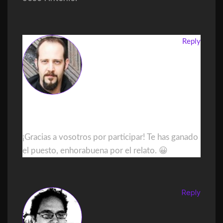
Reply
DanielGDominguez
¡Gracias a vosotros por participar! Te has ganado
el puesto, enhorabuena por el relato. 😀
Reply