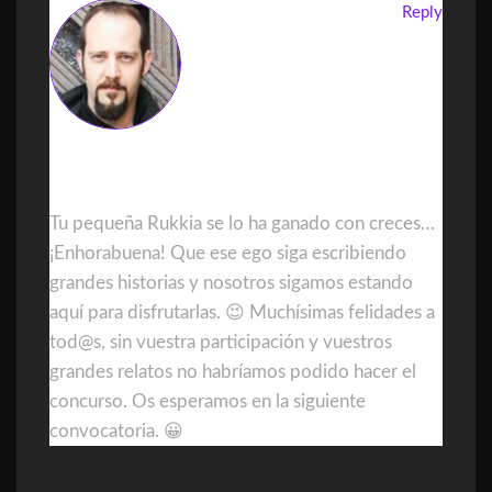
Reply
DanielGDominguez
Tu pequeña Rukkia se lo ha ganado con creces…
¡Enhorabuena! Que ese ego siga escribiendo
grandes historias y nosotros sigamos estando
aquí para disfrutarlas. 😉 Muchísimas felidades a
tod@s, sin vuestra participación y vuestros
grandes relatos no habríamos podido hacer el
concurso. Os esperamos en la siguiente
convocatoria. 😀