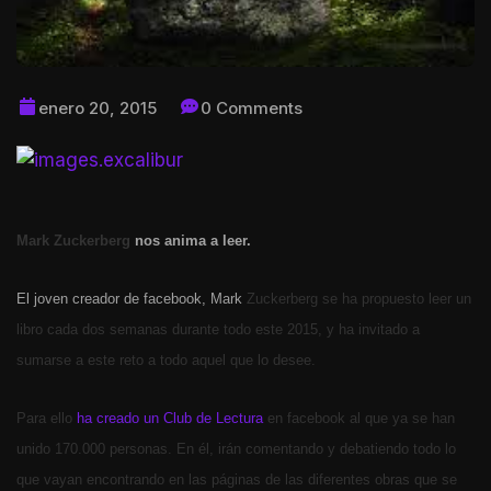
enero 20, 2015
0 Comments
Mark Zuckerberg
nos anima a leer.
El joven creador de facebook, Mark
Zuckerberg se ha propuesto leer un
libro cada dos semanas durante todo este 2015, y ha invitado a
sumarse a este reto a todo aquel que lo desee.
Para ello
ha creado un Club de Lectura
en facebook al que ya se han
unido 170.000 personas. En él, irán comentando y debatiendo todo lo
que vayan encontrando en las páginas de las diferentes obras que se