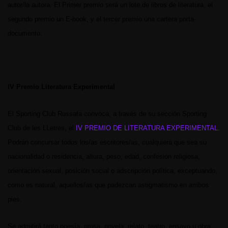
autor/la autora. El Primer premio será un lote de libros de literatura, el
segundo premio un E-book, y el tercer premio una cartera porta-
documento.
IV Premio Literatura Experimental
El Sporting Club Russafa convoca, a través de su sección Sporting
Club de les LLetres, el
IV PREMIO DE LITERATURA EXPERIMENTAL.
Podrán concursar todos los/as escritores/as, cualquiera que sea su
nacionalidad o residencia, altura, peso, edad, confesión religiosa,
orientación sexual, posición social o adscripción política, exceptuando,
como es natural, aquellos/as que padezcan astigmatismo en ambos
pies.
Se admitirá tanto poesía, prosa, novela, relato, teatro, ensayo u obra