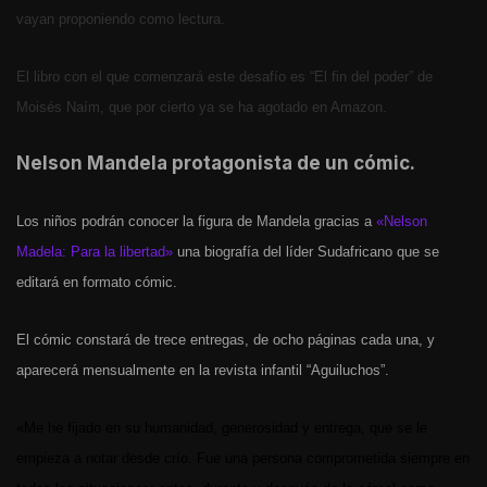
vayan proponiendo como lectura.
El libro con el que comenzará este desafío es “
El fin del poder” de
Moisés Naím, que por cierto ya se ha agotado en Amazon.
Nelson Mandela protagonista de un cómic.
Los niños podrán conocer la figura de Mandela gracias a
«Nelson
Madela: Para la libertad»
una biografía del líder Sudafricano que se
editará en formato cómic.
El cómic constará de trece entregas, de ocho páginas cada una, y
aparecerá mensualmente en la revista infantil “Aguiluchos”.
«Me he fijado en su humanidad, generosidad y entrega, que se le
empieza a notar desde crío. Fue una persona comprometida siempre en