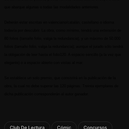
que abarque algunas o todas las modalidades anteriores.
Deberán estar escritas en valenciano/catalán, castellano o idioma
todavía por descubrir. La obra, como mínimo, tendrá una extensión de
80 folios (tamaño folio, valga la redundancia), y un máximo de 50.000
folios (tamaño folio, valga la redundancia); aunque el jurado sólo tendrá
la obligación de leer hasta el folio120. A espacio sencillo (a la vez que
elegante) o a espacio abierto con vistas al mar.
Se establece un solo premio, que consistirá en la publicación de la
obra, la cual no debe superar las 120 páginas. Treinta ejemplares de
dicha publicación corresponderán al autor ganador.
Club De Lectura
Cómic
Concursos