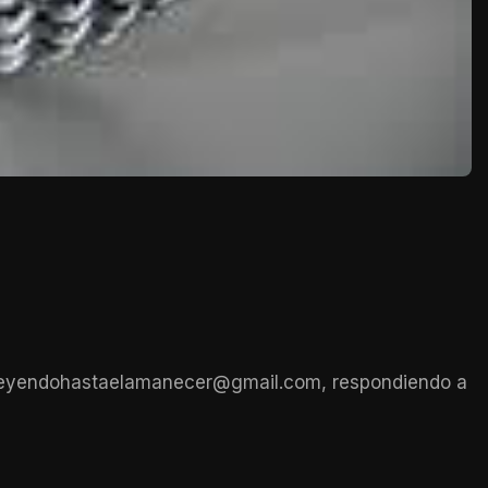
il leyendohastaelamanecer@gma
il.com, respondiendo a